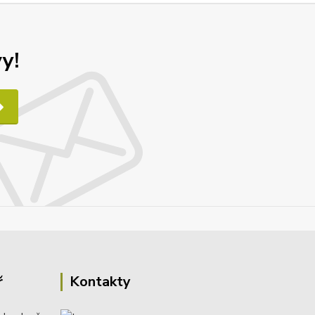
y!
ř
Kontakty