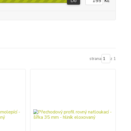
Do
Kč
strana
z 1