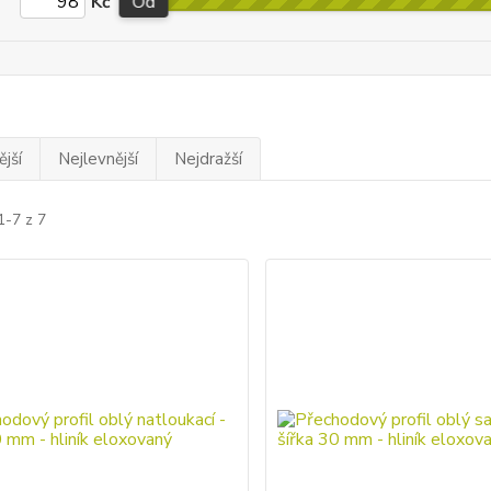
Kč
Od
jší
Nejlevnější
Nejdražší
1-7 z 7