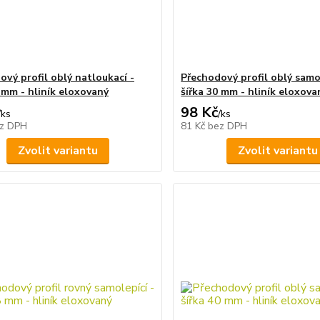
ový profil oblý natloukací -
Přechodový profil oblý samol
0 mm - hliník eloxovaný
šířka 30 mm - hliník eloxova
98 Kč
/
ks
/
ks
z DPH
81 Kč
bez DPH
Zvolit variantu
Zvolit variantu