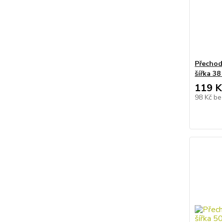
Přechod
šířka 3
119 K
98 Kč
be