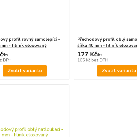
ový profil rovný samolepící -
Přechodový profil oblý samol
8 mm - hliník eloxovaný
šířka 40 mm - hliník eloxova
č
127 Kč
/
ks
/
ks
z DPH
105 Kč
bez DPH
Zvolit variantu
Zvolit variantu