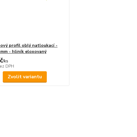
ový profil oblý natloukací -
0 mm - hliník eloxovaný
č
/
ks
ez DPH
Zvolit variantu