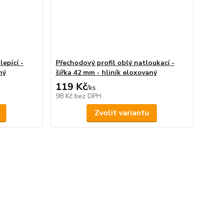
epící -
Přechodový profil oblý natloukací -
ný
šířka 42 mm - hliník eloxovaný
119 Kč
/
ks
98 Kč
bez DPH
Zvolit variantu