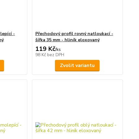
epící -
Přechodový profil rovný natloukací -
ný
šířka 35 mm - hliník eloxovaný
119 Kč
/
ks
98 Kč
bez DPH
Zvolit variantu