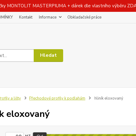
čky MONTOLIT MASTERPIUMA + dárek dle vlastního výběru Z
DMÍNKY
Kontakt
Informace
Obkladačské práce
Hledat
rofily a lišty
Přechodové profily k podlahám
hliník eloxovaný
ík eloxovaný