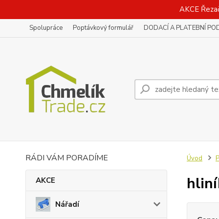
AKCE Řeza
Spolupráce
Poptávkový formulář
DODACÍ A PLATEBNÍ PO
RÁDI VÁM PORADÍME
Úvod
P
hlin
AKCE
Nářadí