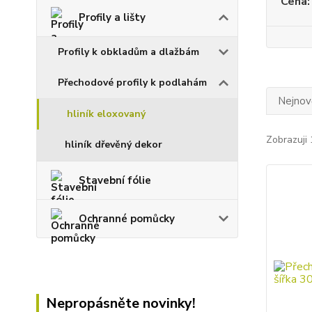
Cena:
Profily a lišty
Profily k obkladům a dlažbám
Přechodové profily k podlahám
Nejnově
hliník eloxovaný
Zobrazuji 
hliník dřevěný dekor
Stavební fólie
Ochranné pomůcky
Nepropásněte novinky!