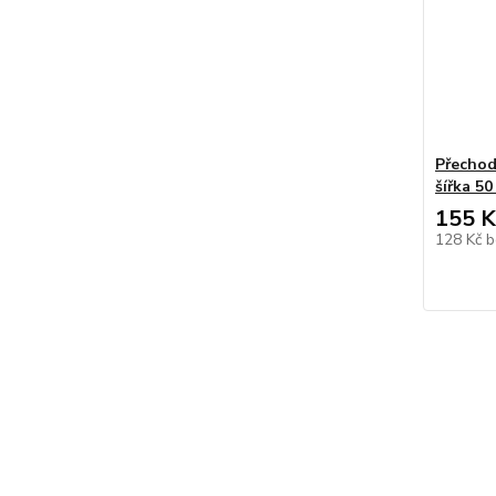
Přechod
šířka 5
155 K
128 Kč
b