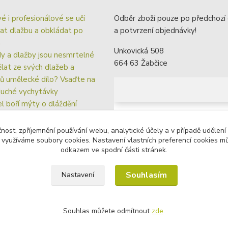
vé i profesionálové se učí
Odběr zboží pouze po předchozí
at dlažbu a obkládat po
a potvrzení objednávky!
m
Unkovická 508
y a dlažby jsou nesmrtelné
664 63 Žabčice
ělat ze svých dlažeb a
ů umělecké dílo? Vsaďte na
uché vychytávky
el boří mýty o dláždění
ávací systém Fixlevel pro
lé spáry a rovinu dlažby i
čnost, zpříjemnění používání webu, analytické účely a v případě udělení
du
y využíváme soubory cookies. Nastavení vlastních preferencí cookies mů
odkazem ve spodní části stránek.
Souhlasím
Nastavení
Souhlas můžete odmítnout
zde
.