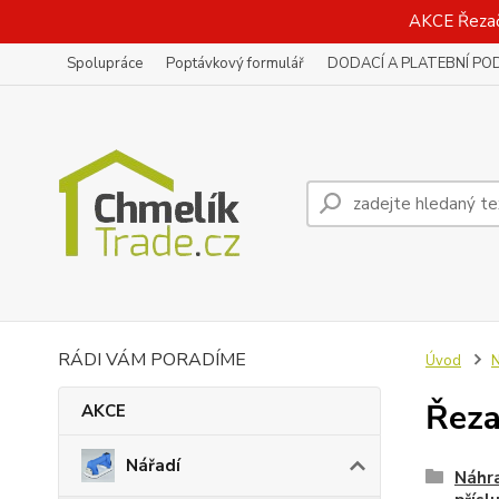
AKCE Řeza
Spolupráce
Poptávkový formulář
DODACÍ A PLATEBNÍ PO
RÁDI VÁM PORADÍME
Úvod
N
Řeza
AKCE
Nářadí
Náhra