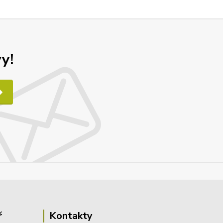
y!
ř
Kontakty