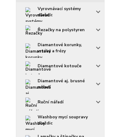
Vyrovnávací systémy
dlaždic
Řezačky na polystyren
Diamantové korunky,
vrtáky a frézy
Diamantové kotouče
Diamantové aj. brusné
nářadí
Ruční nářadí
Washboy mycí soupravy
dlaždic
Lamačky a štípačky na