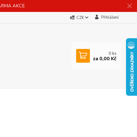
DARMA AKCE
Přihlášení
CZK
0
ks
za
0,00 Kč