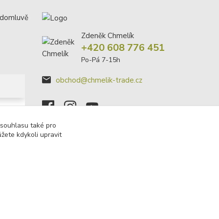
 domluvě
Zdeněk Chmelík
+420 608 776 451
Po-Pá 7-15h
obchod@chmelik-trade.cz
 souhlasu také pro
žete kdykoli upravit
Vytvořeno na
Eshop-rychle.cz