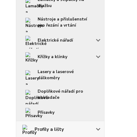
dlažbu
Nástroje a příslušenství
pro řezání a vrtání
Elektrické nářadí
Křížky a klínky
Lasery a laserové
dálkoměry
Doplňkové nářadí pro
obkladače
Přísavky
Profily a lišty