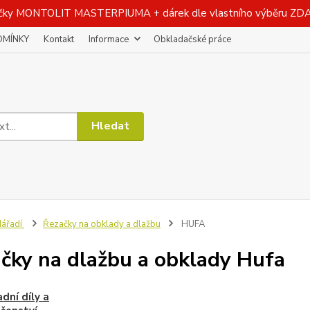
čky MONTOLIT MASTERPIUMA + dárek dle vlastního výběru Z
DMÍNKY
Kontakt
Informace
Obkladačské práce
Hledat
ářadí
Řezačky na obklady a dlažbu
HUFA
čky na dlažbu a obklady Hufa
dní díly a