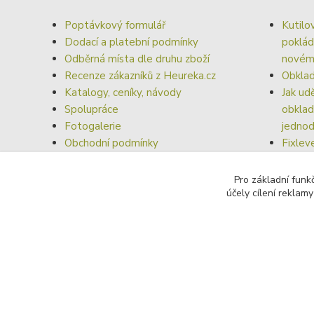
Poptávkový formulář
Kutilo
Dodací a platební podmínky
poklád
Odběrná místa dle druhu zboží
nové
Recenze zákazníků z Heureka.cz
Obklad
Katalogy, ceníky, návody
Jak ud
Spolupráce
obklad
Fotogalerie
jednod
Obchodní podmínky
Fixlev
Odstoupení od smlouvy
Vyrovn
dokona
Pro základní funk
obkla
účely cílení reklam