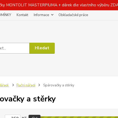
čky MONTOLIT MASTERPIUMA + dárek dle vlastního výběru Z
DMÍNKY
Kontakt
Informace
Obkladačské práce
Hledat
ářadí
Ruční nářadí
Spárovačky a stěrky
ovačky a stěrky