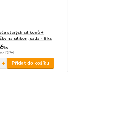
ače starých silikonů +
ky na silikon, sada - 8 ks
č
/
ks
ez DPH
Přidat do košíku