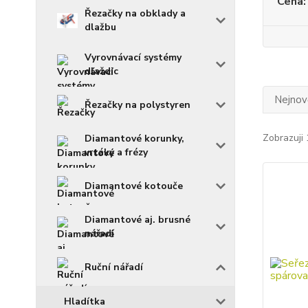
Cena:
Řezačky na obklady a
dlažbu
Vyrovnávací systémy
dlaždic
Nejnově
Řezačky na polystyren
Zobrazuji 
Diamantové korunky,
vrtáky a frézy
Diamantové kotouče
Diamantové aj. brusné
nářadí
Ruční nářadí
Hladítka