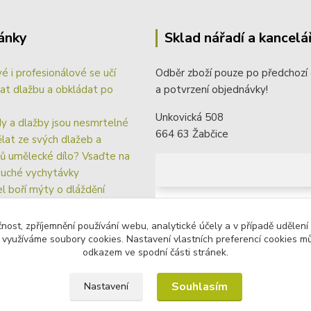
ánky
Sklad nářadí a kancelá
vé i profesionálové se učí
Odběr zboží pouze po předchozí
at dlažbu a obkládat po
a potvrzení objednávky!
m
Unkovická 508
y a dlažby jsou nesmrtelné
664 63 Žabčice
ělat ze svých dlažeb a
ů umělecké dílo? Vsaďte na
uché vychytávky
el boří mýty o dláždění
ávací systém Fixlevel pro
lé spáry a rovinu dlažby i
čnost, zpříjemnění používání webu, analytické účely a v případě udělení
y využíváme soubory cookies. Nastavení vlastních preferencí cookies mů
du
odkazem ve spodní části stránek.
Souhlasím
Nastavení