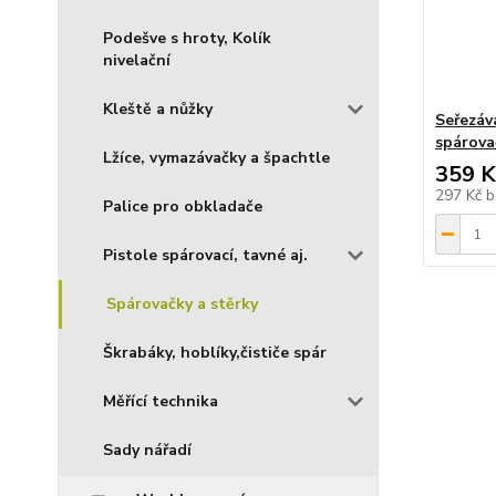
Podešve s hroty, Kolík
nivelační
Kleště a nůžky
Seřezáv
spárovač
Lžíce, vymazávačky a špachtle
359 K
297 Kč
b
Palice pro obkladače
Pistole spárovací, tavné aj.
Spárovačky a stěrky
Škrabáky, hoblíky,čističe spár
Měřící technika
Sady nářadí