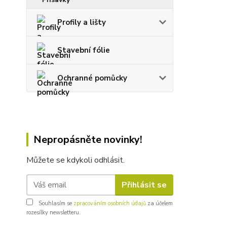
Profily a lišty
Stavební fólie
Ochranné pomůcky
Nepropásněte novinky!
Můžete se kdykoli odhlásit.
Přihlásit se
Souhlasím se
zpracováním osobních údajů
za účelem
rozesílky newsletteru.