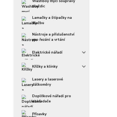
Washboy mycí soupravy
dlaždic
Lamačky a štípačky na
dlažbu
Nástroje a příslušenství
pro řezání a vrtání
Elektrické nářadí
Křížky a klínky
Lasery a laserové
dálkoměry
Doplňkové nářadí pro
obkladače
Přísavky