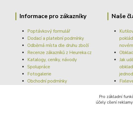
Informace pro zákazníky
Naše čl
Poptávkový formulář
Kutilo
Dodací a platební podmínky
poklád
Odběrná místa dle druhu zboží
nové
Recenze zákazníků z Heureka.cz
Obklad
Katalogy, ceníky, návody
Jak ud
Spolupráce
obklad
Fotogalerie
jednod
Obchodní podmínky
Fixlev
Odstoupení od smlouvy
Vyrovn
dokona
Pro základní funk
účely cílení reklam
obkla