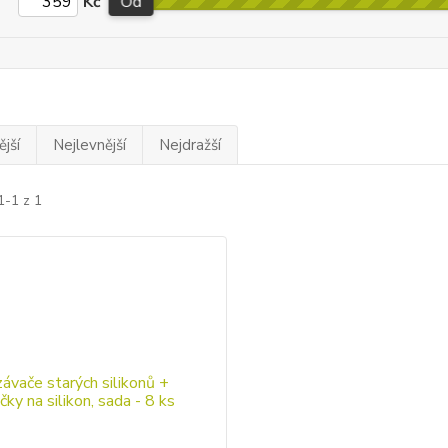
Kč
Od
jší
Nejlevnější
Nejdražší
1-1 z 1