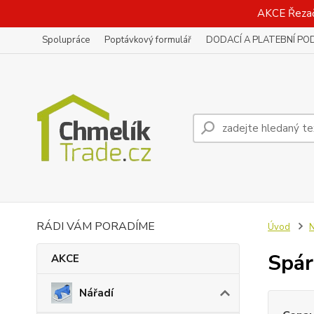
AKCE Řeza
Spolupráce
Poptávkový formulář
DODACÍ A PLATEBNÍ PO
RÁDI VÁM PORADÍME
Úvod
N
Spár
AKCE
Nářadí