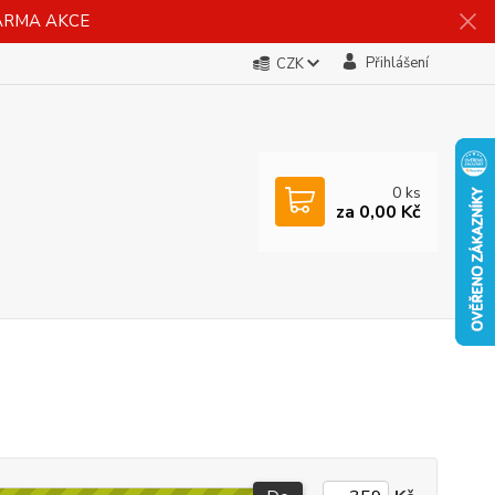
DARMA AKCE
Přihlášení
CZK
0
ks
za
0,00 Kč