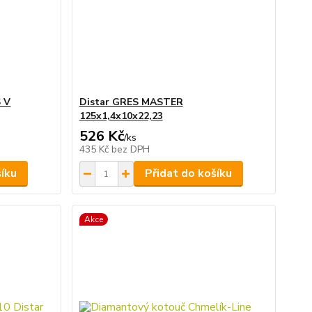
 V
Distar GRES MASTER
125x1,4x10x22,23
526 Kč
/
ks
435 Kč
bez DPH
šíku
Přidat do košíku
Akce