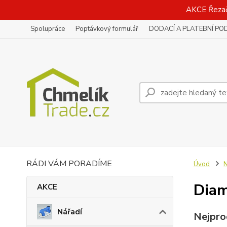
AKCE Řeza
Spolupráce
Poptávkový formulář
DODACÍ A PLATEBNÍ PO
RÁDI VÁM PORADÍME
Úvod
N
Diam
AKCE
Nářadí
Nejpro