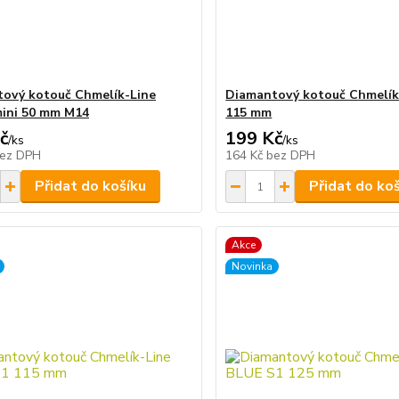
ový kotouč Chmelík-Line
Diamantový kotouč Chmelík
ini 50 mm M14
115 mm
č
199 Kč
/
ks
/
ks
ez DPH
164 Kč
bez DPH
Přidat do košíku
Přidat do ko
Akce
Novinka