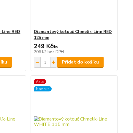
-Line RED
Diamantový kotouč Chmelík-Line RED
125 mm
249 Kč
/
ks
206 Kč
bez DPH
šíku
Přidat do košíku
Akce
Novinka