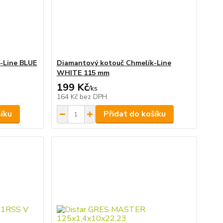
-Line BLUE
Diamantový kotouč Chmelík-Line
WHITE 115 mm
199 Kč
/
ks
164 Kč
bez DPH
šíku
Přidat do košíku