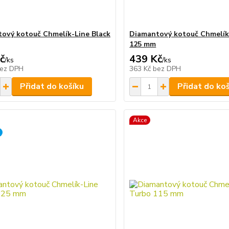
ový kotouč Chmelík-Line Black
Diamantový kotouč Chmelík
125 mm
č
439 Kč
/
ks
/
ks
ez DPH
363 Kč
bez DPH
Přidat do košíku
Přidat do ko
Akce