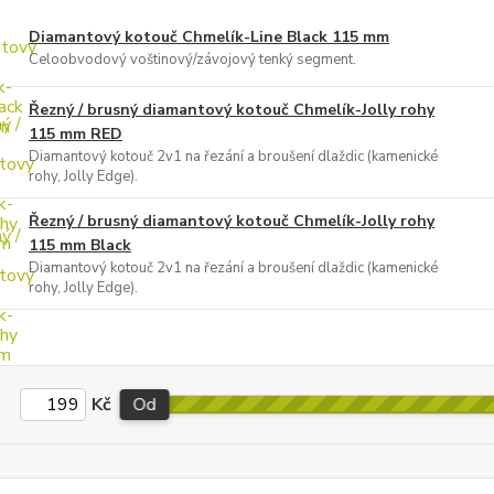
Diamantový kotouč Chmelík-Line Black 115 mm
Celoobvodový voštinový/závojový tenký segment.
Řezný / brusný diamantový kotouč Chmelík-Jolly rohy
115 mm RED
Diamantový kotouč 2v1 na řezání a broušení dlaždic (kamenické
rohy, Jolly Edge).
Řezný / brusný diamantový kotouč Chmelík-Jolly rohy
115 mm Black
Diamantový kotouč 2v1 na řezání a broušení dlaždic (kamenické
rohy, Jolly Edge).
Kč
Od