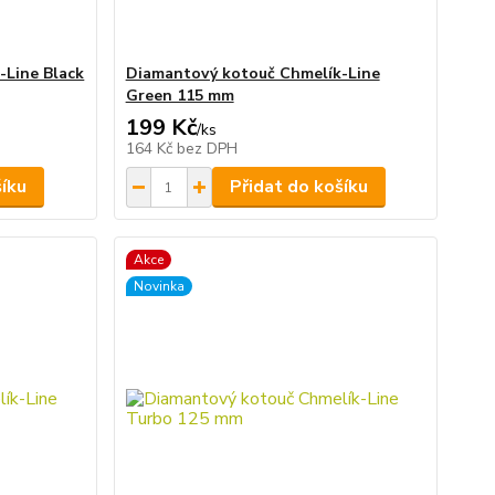
-Line Black
Diamantový kotouč Chmelík-Line
Green 115 mm
199 Kč
/
ks
164 Kč
bez DPH
šíku
Přidat do košíku
Akce
Novinka