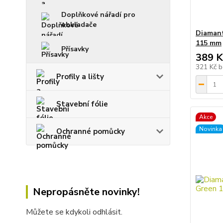
Doplňkové nářadí pro
obkladače
Diamant
115 mm
Přísavky
389 K
321 Kč
b
Profily a lišty
Stavební fólie
Akce
Novinka
Ochranné pomůcky
Nepropásněte novinky!
Můžete se kdykoli odhlásit.