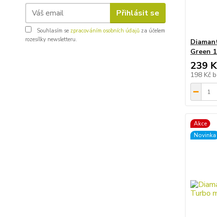
Přihlásit se
Souhlasím se
zpracováním osobních údajů
za účelem
rozesílky newsletteru.
Diamant
Green 
239 K
198 Kč
b
Akce
Novinka