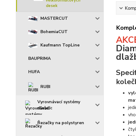
velkoformátových
desek
Kompl
MASTERCUT
Komple
BohemiaCUT
AKC
Kaufmann TopLine
Diam
dlaž
BAUPRIMA
Speci
HUFA
koleč
RUBI
vyl
mat
Vyrovnávací systémy
jed
dlaždic
vho
jed
Řezačky na polystyren
čty