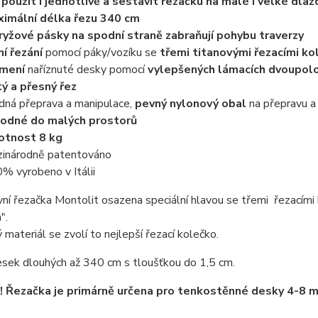
 použít i jednotlivě a sestavit řezačku na malé i velké dlaž
imální délka řezu 340 cm
ryžové pásky na spodní straně zabraňují pohybu traverzy
ní řezání
pomocí páky/vozíku se
třemi titanovými řezacími ko
omení
naříznuté desky pomocí
vylepšených lámacích dvoupolo
tý a přesný řez
dná přeprava a manipulace,
pevný nylonový obal
na přepravu a
odné do malých prostorů
otnost 8 kg
inárodně patentováno
% vyrobeno v Itálii
vní řezačka Montolit osazena speciální hlavou se třemi řezacím
".
 materiál se zvolí to nejlepší řezací kolečko.
esek dlouhých až 340 cm s tloušťkou do 1,5 cm.
 Řezačka je primárně určena pro tenkostěnné desky 4-8 