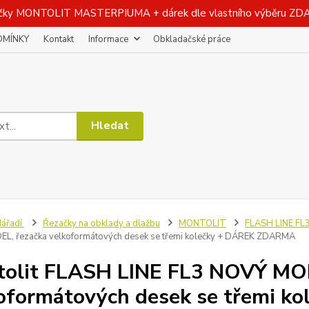
čky MONTOLIT MASTERPIUMA + dárek dle vlastního výběru Z
DMÍNKY
Kontakt
Informace
Obkladačské práce
Hledat
ářadí
Řezačky na obklady a dlažbu
MONTOLIT
FLASH LINE FL3
L, řezačka velkoformátových desek se třemi kolečky + DÁREK ZDARMA
olit FLASH LINE FL3 NOVÝ MOD
oformátových desek se třemi 