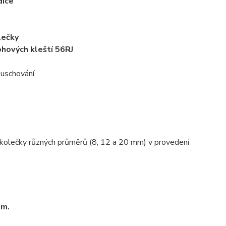
dice
lečky
hových kleští 56RJ
 uschování
i kolečky různých průměrů (8, 12 a 20 mm) v provedení
mm.