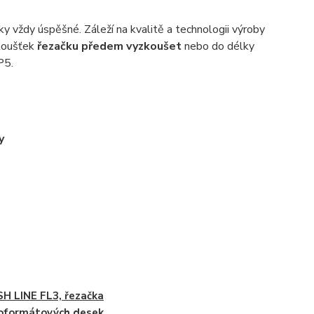
ky vždy úspěšné. Záleží na kvalitě a technologii výroby
tloušťek
řezačku předem vyzkoušet
nebo do délky
P5.
y
H LINE FL3, řezačka
oformátových desek