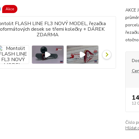
Akce
AKCE J
průměr
porcel
řezačk
otočnou
Dos
Cen
14
12 
Číslo p
Hlídat 