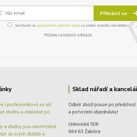
Přihlásit se
Souhlasím se
zpracováním osobních údajů
za účelem rozesílky newsletteru.
Můžete se kdykoli odhlásit.
ánky
Sklad nářadí a kancelá
vé i profesionálové se učí
Odběr zboží pouze po předchozí
at dlažbu a obkládat po
a potvrzení objednávky!
m
Unkovická 508
y a dlažby jsou nesmrtelné
664 63 Žabčice
ělat ze svých dlažeb a