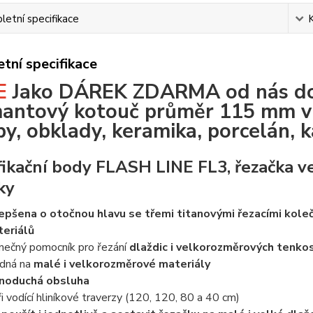
etní specifikace
tní specifikace
E
Jako DÁREK ZDARMA od nás do
antový kotouč průměr 115 mm vh
by, obklady, keramika, porcelán, 
fikační body FLASH LINE FL3, řezačka 
ky
epšena o otočnou hlavu se třemi titanovými řezacími kole
eriálů
inečný pomocník pro řezání
dlaždic i velkorozměrových tenko
dná na
malé i velkorozměrové materiály
noduchá obsluha
ři vodící hliníkové traverzy (120, 120, 80 a 40 cm)