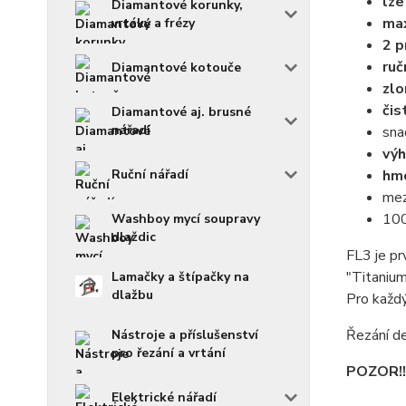
lze
Diamantové korunky,
max
vrtáky a frézy
2 p
ruč
Diamantové kotouče
zl
čis
Diamantové aj. brusné
nářadí
sna
výh
hm
Ruční nářadí
mez
100
Washboy mycí soupravy
dlaždic
FL3 je pr
"Titanium
Lamačky a štípačky na
dlažbu
Pro každý
Řezání d
Nástroje a příslušenství
pro řezání a vrtání
POZOR!!!
Elektrické nářadí