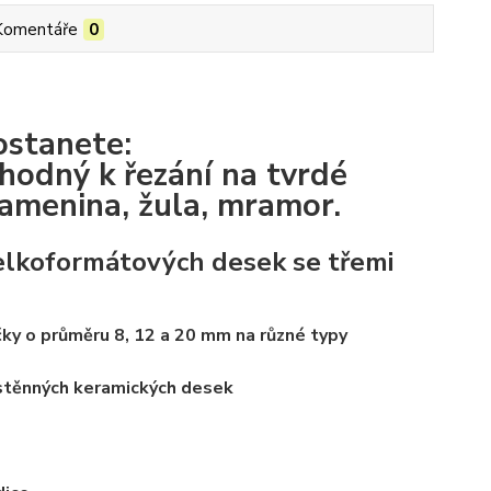
Komentáře
0
stanete:
odný k řezání na tvrdé
kamenina, žula, mramor.
velkoformátových desek se třemi
čky o průměru 8, 12 a 20 mm na různé typy
stěnných keramických desek