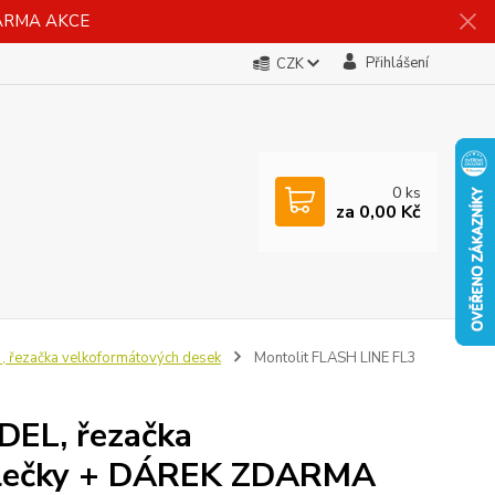
DARMA AKCE
Přihlášení
CZK
0
ks
za
0,00 Kč
, řezačka velkoformátových desek
Montolit FLASH LINE FL3
EL, řezačka
kolečky + DÁREK ZDARMA