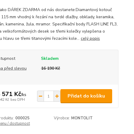
ako DÁREK ZDARMA od nás dostanete:Diamantový kotouč
 115 mm vhodný k řezání na tvrdé dlažby, obklady, keramika,
án, kamenina, žula, mramor. Specifikační body FLASH LINE FL3,
a velkoformátových desek se třemi kolečky vylepšena o
 hlavu se třemi titanovými řezacími kole...
celý popis
tupnost
Skladem
a před slevou
16 190 Kč
 571 Kč
/
ks
Přidat do košíku
042 Kč
bez DPH
roduktu:
000025
Výrobce:
MONTOLIT
cenu / dostupnost