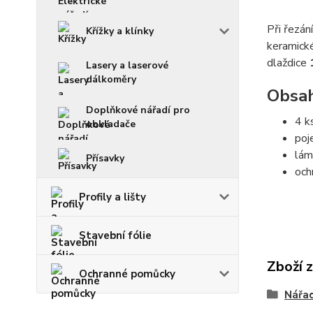
Při řezán
Křížky a klínky
keramické
dlaždice
Lasery a laserové
dálkoměry
Obsah
Doplňkové nářadí pro
4 k
obkladače
poj
lám
Přísavky
och
Profily a lišty
Stavební fólie
Zboží 
Ochranné pomůcky
Nářad