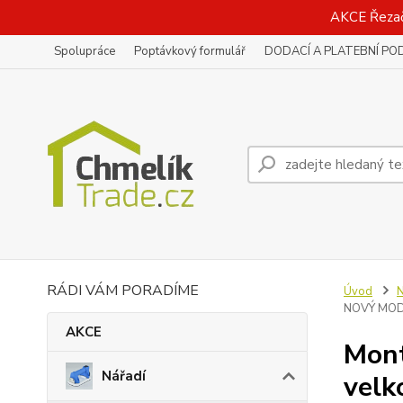
AKCE Řeza
Spolupráce
Poptávkový formulář
DODACÍ A PLATEBNÍ PO
RÁDI VÁM PORADÍME
Úvod
N
NOVÝ MODE
AKCE
Mont
Nářadí
velk