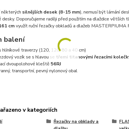
í některých
silnějších desek (8-15 mm
), nemusí být lámání des
 desky. Doporučujeme raději před použitím na dlaždice větších 
161 cm
využít ruční řezačky obkladů a dlažeb MASTERPIUMA 
 balení
s hlíníkové traverzy (120, 120, 80 a 40 cm)
ezdový vozík se s hlavou se
třemi titanovými řezacími kolečk
ací dvoupolohové kleště
56RJ
ranný, transportní, pevný nylonový obal
zařazeno v kategoriích
í
Řezačky na obklady a
FLAS
dlažbu
velk