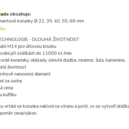
sada obsahuje:
mantové korunky Ø 22, 35, 40, 55, 68 mm
ECHNOLOGIE - DLOUHÁ ŽIVOTNOST
nání M14 pro úhlovou brusku
ování při otáčkách do 11000 ot./min.
tvrdé keramiky, obklady, slinutá dlažba, mramor, žula, kamenina...
uhá životnost
rchově nanesený diamant
ání za sucha
ká cena
u kufříku
u vrtání se korunka nakloní na stranu a poté, co se vytvoří drá
poměr cena/výkon.