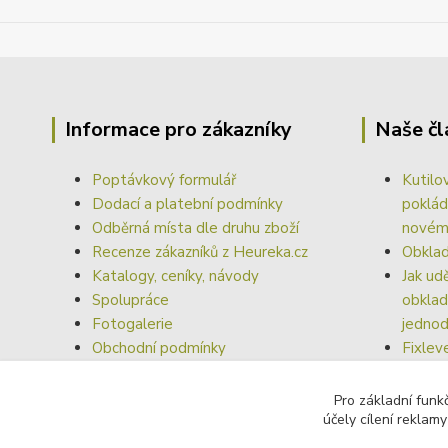
Informace pro zákazníky
Naše čl
Poptávkový formulář
Kutilo
Dodací a platební podmínky
poklád
Odběrná místa dle druhu zboží
nové
Recenze zákazníků z Heureka.cz
Obklad
Katalogy, ceníky, návody
Jak ud
Spolupráce
obklad
Fotogalerie
jednod
Obchodní podmínky
Fixlev
Odstoupení od smlouvy
Vyrovn
dokona
Pro základní funk
účely cílení reklam
obkla