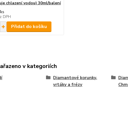
uje chlazení vodou) 30ml/balení
/
ks
z DPH
Přidat do košíku
zařazeno v kategoriích
í
Diamantové korunky,
Diam
vrtáky a frézy
Chme