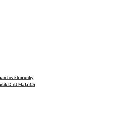
antové korunky
lík Drill MatriCh