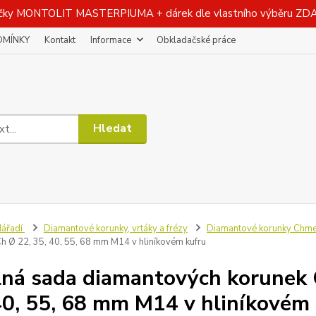
čky MONTOLIT MASTERPIUMA + dárek dle vlastního výběru Z
DMÍNKY
Kontakt
Informace
Obkladačské práce
Hledat
ářadí
Diamantové korunky, vrtáky a frézy
Diamantové korunky Chmelí
Ch Ø 22, 35, 40, 55, 68 mm M14 v hliníkovém kufru
lná sada diamantových korunek 
40, 55, 68 mm M14 v hliníkovém