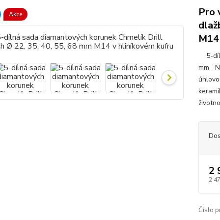
Pro 
Akce
dlaž
M14 
5-díln
mm NO
úhlovo
keramik
životn
Dos
2 
2 4
Číslo p