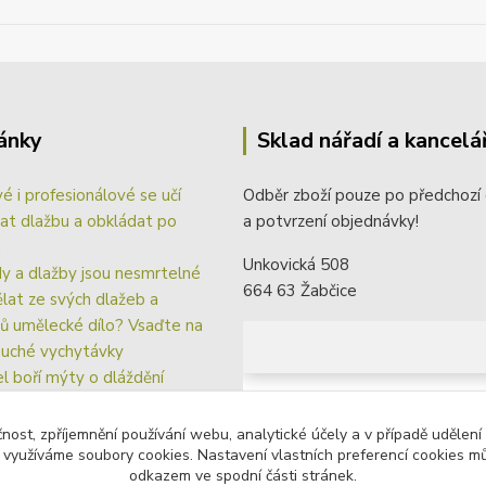
ánky
Sklad nářadí a kancelá
vé i profesionálové se učí
Odběr zboží pouze po předchozí
at dlažbu a obkládat po
a potvrzení objednávky!
m
Unkovická 508
y a dlažby jsou nesmrtelné
664 63 Žabčice
ělat ze svých dlažeb a
ů umělecké dílo? Vsaďte na
uché vychytávky
el boří mýty o dláždění
ávací systém Fixlevel pro
lé spáry a rovinu dlažby i
čnost, zpříjemnění používání webu, analytické účely a v případě udělení
y využíváme soubory cookies. Nastavení vlastních preferencí cookies mů
du
odkazem ve spodní části stránek.