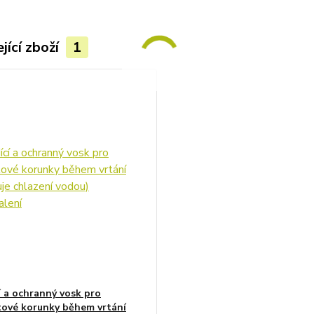
jící zboží
1
í a ochranný vosk pro
ové korunky během vrtání