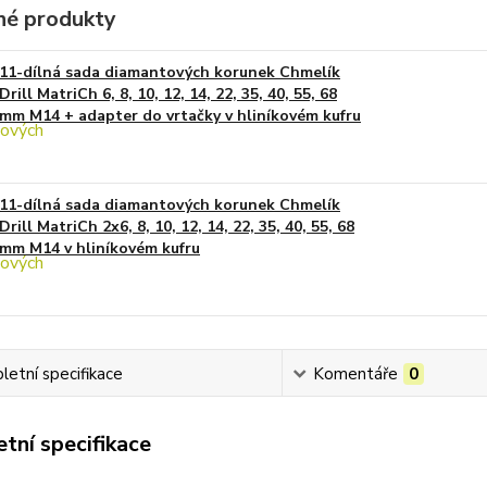
é produkty
11-dílná sada diamantových korunek Chmelík
Drill MatriCh 6, 8, 10, 12, 14, 22, 35, 40, 55, 68
mm M14 + adapter do vrtačky v hliníkovém kufru
11-dílná sada diamantových korunek Chmelík
Drill MatriCh 2x6, 8, 10, 12, 14, 22, 35, 40, 55, 68
mm M14 v hliníkovém kufru
etní specifikace
Komentáře
0
tní specifikace