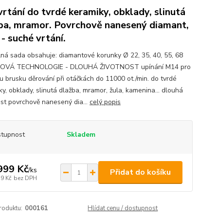
vrtání do tvrdé keramiky, obklady, slinutá
ba, mramor. Povrchově nanesený diamant,
- suché vrtání.
á sada obsahuje: diamantové korunky Ø 22, 35, 40, 55, 68
VÁ TECHNOLOGIE - DLOUHÁ ŽIVOTNOST upínání M14 pro
u brusku děrování při otáčkách do 11000 ot./min. do tvrdé
y, obklady, slinutá dlažba, mramor, žula, kamenina... dlouhá
ost povrchově nanesený dia...
celý popis
tupnost
Skladem
999 Kč
/
ks
Přidat do košíku
79 Kč
bez DPH
roduktu:
000161
Hlídat cenu / dostupnost