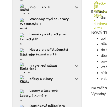
Ruční nářadí
5-dílná 
dia
Washboy mycí soupravy
dlaždic
NOVÁ T
Lamačky a štípačky na
upí
dlažbu
děr
Nástroje a příslušenství
do 
pro řezání a vrtání
dlo
pov
Elektrické nářadí
vrt
níz
v al
Křížky a klínky
Na začátk
Lasery a laserové
Výhodný 
dálkoměry
Doplňkové nářadí pro