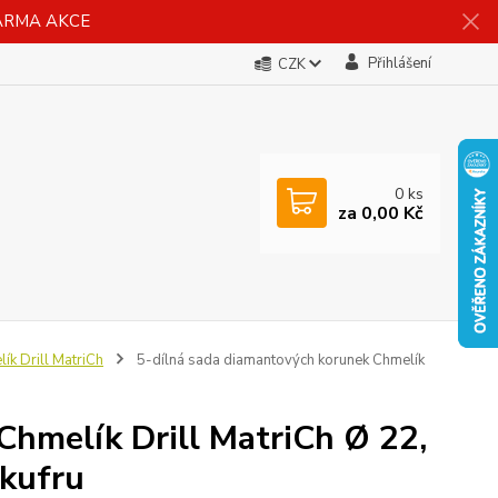
DARMA AKCE
Přihlášení
CZK
0
ks
za
0,00 Kč
k Drill MatriCh
5-dílná sada diamantových korunek Chmelík
Chmelík Drill MatriCh Ø 22,
 kufru