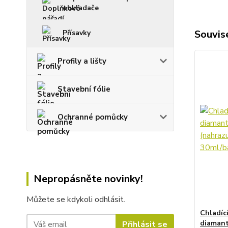
obkladače
Souvise
Přísavky
Profily a lišty
Stavební fólie
Ochranné pomůcky
Nepropásněte novinky!
Můžete se kdykoli odhlásit.
Chladíc
diamant
Přihlásit se