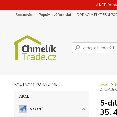
AKCE Řeza
Spolupráce
Poptávkový formulář
DODACÍ A PLATEBNÍ PO
RÁDI VÁM PORADÍME
Úvod
N
Drill Matri
AKCE
5-dí
Nářadí
35, 