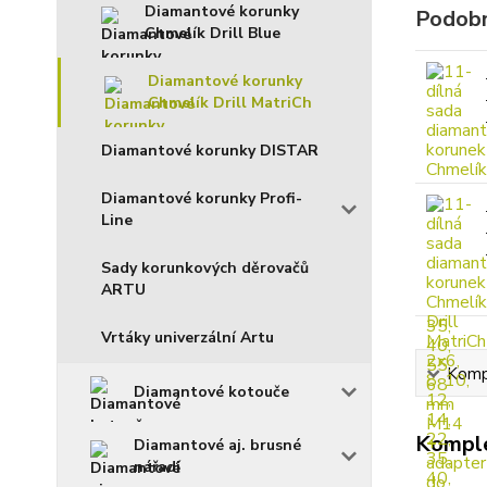
Diamantové korunky
Podobn
Chmelík Drill Blue
Diamantové korunky
Chmelík Drill MatriCh
Diamantové korunky DISTAR
Diamantové korunky Profi-
Line
Sady korunkových děrovačů
ARTU
Vrtáky univerzální Artu
Kompl
Diamantové kotouče
Komple
Diamantové aj. brusné
nářadí