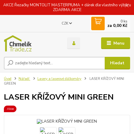
AKCE Řezačky MONTOLIT MASTERPIUMA + dárek dle vlastního výběru
ZDARMA AKCE
0
ks
CZK
za
0,00 Kč
Menu
Hledat
Úvod
Nářadí
Lasery a laserové dálkoměry
LASER KŘÍŽOVÝ MINI
GREEN
LASER KŘÍŽOVÝ MINI GREEN
Akce