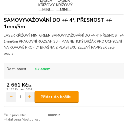
SAMOVYVAŽOVÁNÍ DO +/- 4°, PŘESNOST +/-
1mm/5m
LASER KŘÍŽOVÝ MINI GREEN SAMOVYVAŽOVÁNÍ DO +/- 4° PŘESNOST +/-
1mm/5m PRACOVNÍ ROZSAH 30m MAGNETICKÝ DRŽÁK PRO UCHYCENÍ
NA KOVOVÉ PROFILY BRAŠNA Z PLASTEXU ZELENÝ PAPRSEK
celý
popis
Dostupnost
Skladem
2 661 Kč
/
ks
2 199 Kč
bez DPH
Přidat do košíku
Číslo produktu:
000917
Hlídat cenu / dostupnost